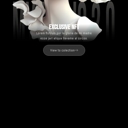
EXCLUSIVE NFT
Lorem fistrum por la gloria de mi madre
esse jarl aliqua llevame al sircoo.
View to colection